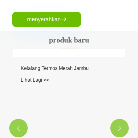
menyerahkan

produk baru
Cawan Mudah Dibersihkan
Lihat Lagi >>

