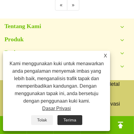
«
»
Tentang Kami
Produk
Berita
X
Kami menggunakan kuki untuk menawarkan
Hubungi Kami
anda pengalaman menyemak imbas yang
lebih baik, menganalisis trafik tapak dan
Hak Cipta © 2026 Yongkang Jianyang Metal
memperibadikan kandungan. Dengan
Co.,Ltd. Hak Cipta Terpelihara.
menggunakan tapak ini, anda bersetuju
dengan penggunaan kuki kami.
Links
Sitemap
RSS
XML
Dasar Privasi
Dasar Privasi
Tolak
Terima




