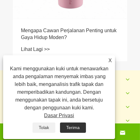
Mengapa Cawan Perjalanan Penting untuk
Gaya Hidup Moden?
Lihat Lagi >>
X
Kami menggunakan kuki untuk menawarkan
anda pengalaman menyemak imbas yang
Tentang Kami
lebih baik, menganalisis trafik tapak dan
Produk
memperibadikan kandungan. Dengan
menggunakan tapak ini, anda bersetuju
Berita
dengan penggunaan kuki kami.
Dasar Privasi
Hubungi Kami
Tolak
Terima




Hak Cipta © 2026 Yongkang Jianyang Metal